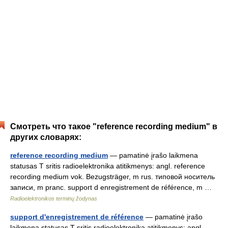
Смотреть что такое "reference recording medium" в
других словарях:
reference recording medium
— pamatinė įrašo laikmena
statusas T sritis radioelektronika atitikmenys: angl. reference
recording medium vok. Bezugsträger, m rus. типовой носитель
записи, m pranc. support d enregistrement de référence, m …
Radioelektronikos terminų žodynas
support d'enregistrement de référence
— pamatinė įrašo
laikmena statusas T sritis radioelektronika atitikmenys: angl.