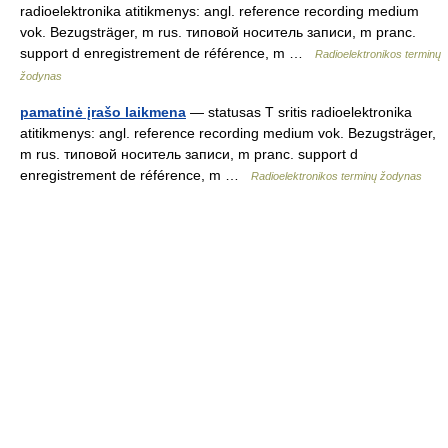
radioelektronika atitikmenys: angl. reference recording medium
vok. Bezugsträger, m rus. типовой носитель записи, m pranc.
support d enregistrement de référence, m …
Radioelektronikos terminų
žodynas
pamatinė įrašo laikmena
— statusas T sritis radioelektronika
atitikmenys: angl. reference recording medium vok. Bezugsträger,
m rus. типовой носитель записи, m pranc. support d
enregistrement de référence, m …
Radioelektronikos terminų žodynas