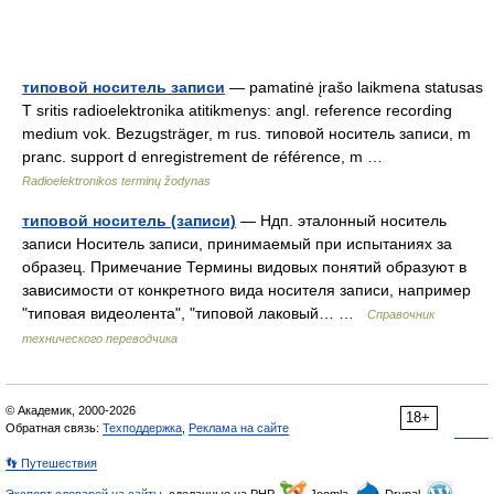
типовой носитель записи
— pamatinė įrašo laikmena statusas
T sritis radioelektronika atitikmenys: angl. reference recording
medium vok. Bezugsträger, m rus. типовой носитель записи, m
pranc. support d enregistrement de référence, m …
Radioelektronikos terminų žodynas
типовой носитель (записи)
— Ндп. эталонный носитель
записи Носитель записи, принимаемый при испытаниях за
образец. Примечание Термины видовых понятий образуют в
зависимости от конкретного вида носителя записи, например
"типовая видеолента", "типовой лаковый… …
Справочник
технического переводчика
© Академик, 2000-2026
18+
Обратная связь:
Техподдержка
,
Реклама на сайте
👣 Путешествия